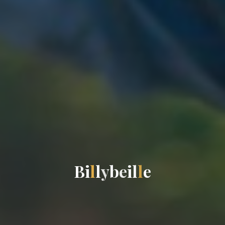
B
i
l
l
y
b
e
i
l
l
e